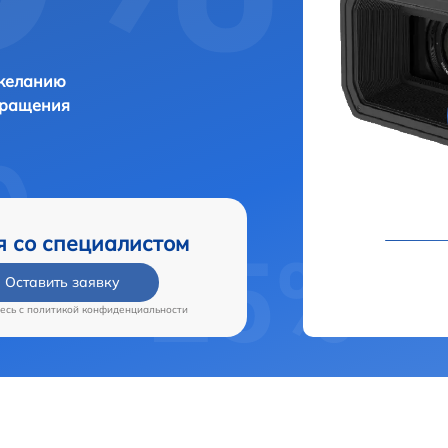
 желанию
бращения
я со специалистом
Оставить заявку
есь c
политикой конфиденциальности