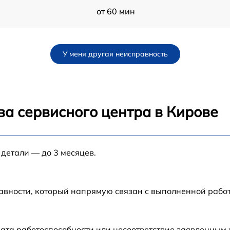
U
от 60 мин
от 60 мин
У меня другая неисправность
от 60 мин
от 60 мин
ва сервисного центра в Кирове
от 60 мин
 детали — до 3 месяцев.
от 60 мин
от 60 мин
авности, который напрямую связан с выполненной рабо
от 60 мин
ата работоспособности или несоответствие заявленным