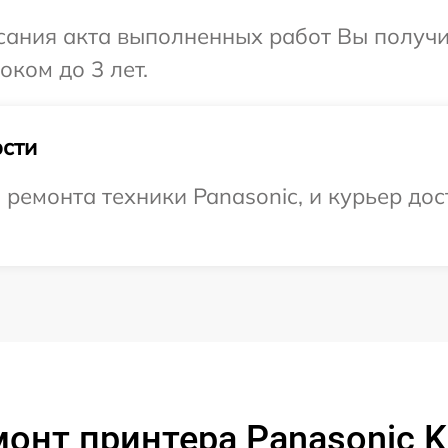
сания акта выполненных работ Вы получ
оком до 3 лет.
сти
емонта техники Panasonic, и курьер дост
монт принтера Panasonic 