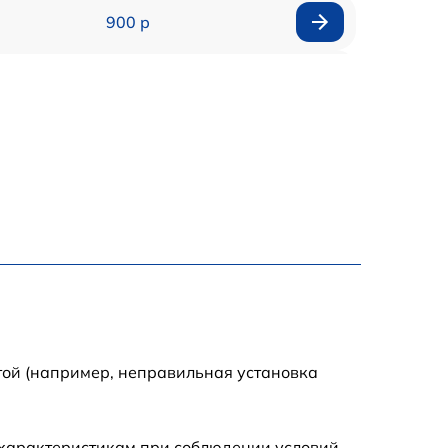
900 р
1700 р
1200 р
2200 р
2500 р
1500 р
800 р
той (например, неправильная установка
1800 р
 характеристикам при соблюдении условий