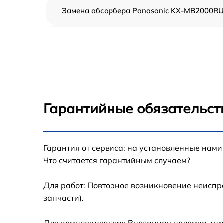
Замена абсорбера Panasonic KX-MB2000R
Ремонт автоподатчика Panasonic KX-
MB2000RU
Замена тормозной площадки Panasonic KX-
MB2000RU
Замена термопленки Panasonic KX-
MB2000RU
Гарантийные обязательст
Замена печки Panasonic KX-MB2000RU
Замена печатной головки Panasonic KX-
Гарантия от сервиса: на установленные нами
MB2000RU
Что считается гарантийным случаем?
Замена каретки Panasonic KX-MB2000RU
Для работ: Повторное возникновение неиспр
запчасти).
Замена Wi-Fi Panasonic KX-MB2000RU
Для комплектующих: Внезапная поломка, утр