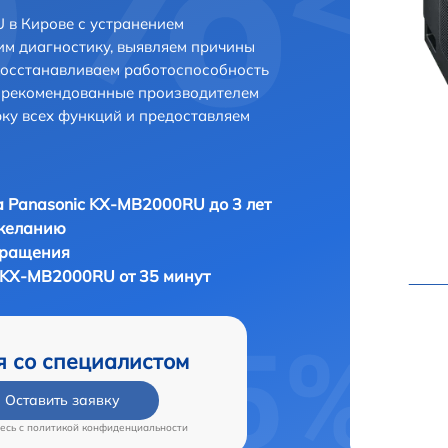
 в Кирове с устранением
м диагностику, выявляем причины
восстанавливаем работоспособность
и рекомендованные производителем
рку всех функций и предоставляем
 Panasonic KX-MB2000RU до 3 лет
 желанию
бращения
 KX-MB2000RU от 35 минут
я со специалистом
Оставить заявку
есь c
политикой конфиденциальности