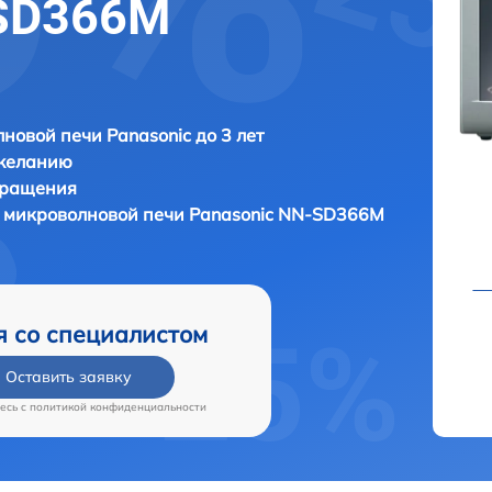
-SD366M
новой печи Panasonic до 3 лет
 желанию
бращения
 микроволновой печи
Panasonic NN-SD366M
я со специалистом
Оставить заявку
есь c
политикой конфиденциальности