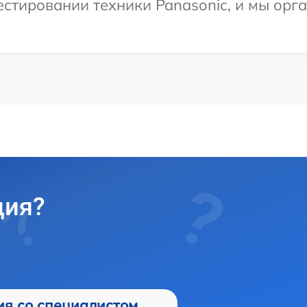
тировании техники Panasonic, и мы орга
ция?
ия со специалистом