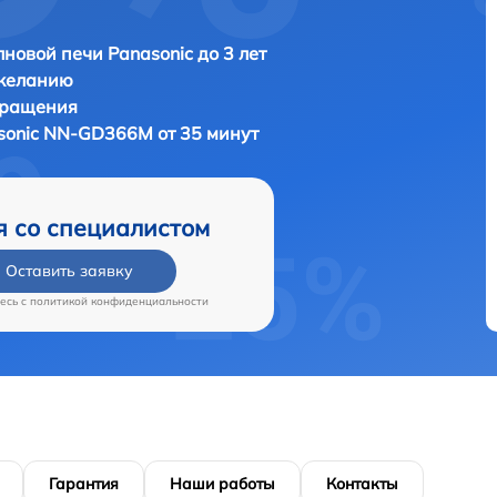
новой печи Panasonic до 3 лет
 желанию
бращения
sonic NN-GD366M от 35 минут
я со специалистом
Оставить заявку
есь c
политикой конфиденциальности
Гарантия
Наши работы
Контакты