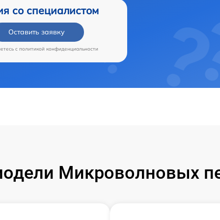
ия со специалистом
Оставить заявку
аетесь c
политикой конфиденциальности
одели Микроволновых пе