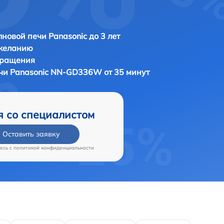
новой печи Panasonic до 3 лет
 желанию
бращения
ечи
Panasonic NN-GD336W от 35 минут
я со специалистом
Оставить заявку
есь c
политикой конфиденциальности